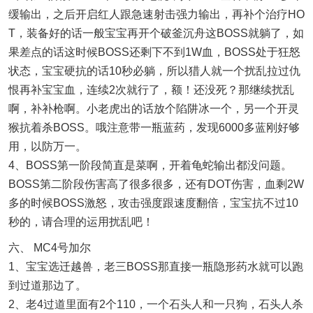
缓输出，之后开启红人跟急速射击强力输出，再补个治疗HO
T，装备好的话一般宝宝再开个破釜沉舟这BOSS就躺了，如
果差点的话这时候BOSS还剩下不到1W血，BOSS处于狂怒
状态，宝宝硬抗的话10秒必躺，所以猎人就一个扰乱拉过仇
恨再补宝宝血，连续2次就行了，额！还没死？那继续扰乱
啊，补补枪啊。小老虎出的话放个陷阱冰一个，另一个开灵
猴抗着杀BOSS。哦注意带一瓶蓝药，发现6000多蓝刚好够
用，以防万一。
4、BOSS第一阶段简直是菜啊，开着龟蛇输出都没问题。
BOSS第二阶段伤害高了很多很多，还有DOT伤害，血剩2W
多的时候BOSS激怒，攻击强度跟速度翻倍，宝宝抗不过10
秒的，请合理的运用扰乱吧！
六、 MC4号加尔
1、宝宝选迁越兽，老三BOSS那直接一瓶隐形药水就可以跑
到过道那边了。
2、老4过道里面有2个110，一个石头人和一只狗，石头人杀