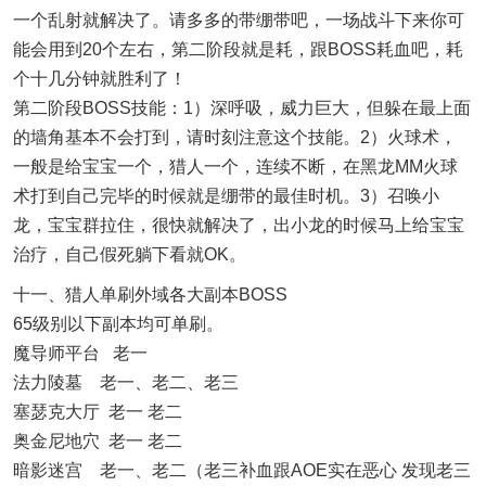
一个乱射就解决了。请多多的带绷带吧，一场战斗下来你可
能会用到20个左右，第二阶段就是耗，跟BOSS耗血吧，耗
个十几分钟就胜利了！
第二阶段BOSS技能：1）深呼吸，威力巨大，但躲在最上面
的墙角基本不会打到，请时刻注意这个技能。2）火球术，
一般是给宝宝一个，猎人一个，连续不断，在黑龙MM火球
术打到自己完毕的时候就是绷带的最佳时机。3）召唤小
龙，宝宝群拉住，很快就解决了，出小龙的时候马上给宝宝
治疗，自己假死躺下看就OK。
十一、猎人单刷外域各大副本BOSS
65级别以下副本均可单刷。
魔导师平台 老一
法力陵墓 老一、老二、老三
塞瑟克大厅 老一 老二
奥金尼地穴 老一 老二
暗影迷宫 老一、老二（老三补血跟AOE实在恶心 发现老三