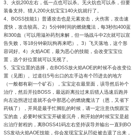
3、火炕200左右，低一点也可以杀。无火炕也可以杀，但要
装备支持。猎人200火炕宝宝140火炕就行了。
4、BOSS技能1）普通攻击也是元素攻击，火伤害，攻击速
度快，攻击较高。2）5分钟时间的燃烧魔法，每3秒扣400蓝
和300血（可以用滋补药剂来解，但一场战斗中2次就可以宣
告失败，等18分钟刷玩狗再来吧）。3）飞天落地，这个形
容词好。4）火焰AOE，最为恶心的技能，会改变宝宝位
置，选个好位置就可以无视了。
5、宝宝位置的选择，在BOSS放火焰AOE的时候不会改变位
置（见图）。过道往5号出口的左手边有个凹进去的地方
（一般都有刷一个矿石），宝宝定在最里面，误导然后补个
治疗，然后开拉BOSS，最远距离拉过来后猎人迅速后跑并
向左边拐进过道就不会中那恶心的燃烧魔法了（恩，又省下
药钱了），开局是最手忙脚乱的时候，请一定注意仇恨跟宝
宝的血，必要时候宝宝开破釜沉舟，刚开始的时候宝宝是超
出治疗射程的，离BOSS41码左右坚持误导并输出一直到BO
SS发动火焰AOE技能，你会发现宝宝从凹处被击退了出来，