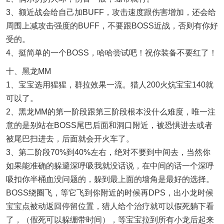
3、额近战会给自己加BUFF，攻击速度跟伤害增加，还会给
周围上减攻击强度的BUFF，不要跟BOSS近战，否则有你好
受的。
4、挺简单的一个BOSS，哈哈尝试吧！祝你装备不要红了！
十、黑龙MM
1、宝宝选用猩猩，群拉效果一流。猎人200火炕宝宝140就
可以了。
2、黑龙MM的第一阶段跟第三阶段根本没什么难度，唯一注
意的是别站在BOSS尾巴后面和洞口附近，被恐惧进去或者
被尾巴扫进去，后面就会开火车了。
3、第二阶段70%到40%左右，绝对不要到中间去，当然你
如果能准确的躲避深呼吸我就没话说，在中间的话一个深呼
吸扣你半桶血没问题的，躲到最上面的墙角是最好的选择。
BOSS绕圈飞，等它飞到你附近的时候再DPS，出小龙时候
宝宝点被动返回停留位置，猎人给个治疗就可以假死躺下看
了，（假死可以躲绷带时间），等宝宝拉到所有小龙后起来