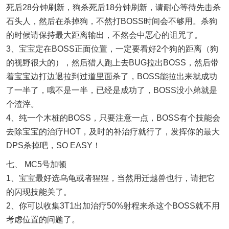
死后28分钟刷新，狗杀死后18分钟刷新，请耐心等待先击杀
石头人，然后在杀掉狗，不然打BOSS时间会不够用。杀狗
的时候请保持最大距离输出，不然会中恶心的诅咒了。
3、宝宝定在BOSS正面位置，一定要看好2个狗的距离（狗
的视野很大的），然后猎人跑上去BUG拉出BOSS，然后带
着宝宝边打边退拉到过道里面杀了，BOSS能拉出来就成功
了一半了，哦不是一半，已经是成功了，BOSS没小弟就是
个渣滓。
4、纯一个木桩的BOSS，只要注意一点，BOSS有个技能会
去除宝宝的治疗HOT，及时的补治疗就行了，发挥你的最大
DPS杀掉吧，SO EASY！
七、 MC5号加顿
1、宝宝最好选乌龟或者猩猩，当然用迁越兽也行，请把它
的闪现技能关了。
2、你可以收集3T1出加治疗50%射程来杀这个BOSS就不用
考虑位置的问题了。