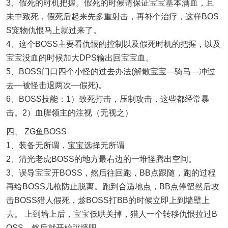
3、假死的时机把握。假死的时候请保证宝宝基本满血，且
未中致死，假死后起来先多重射击，再补个治疗，这样BOS
S宠物仇恨马上就过来了。
4、这个BOSS主要看仇恨的控制以及假死时机的把握，以及
宝宝没血的时候加大DPS输出回宝宝血。
5、BOSS门口四个小怪的过去办法(解散宝宝—骑马—冲过
去—被怪击退两次—假死)。
6、BOSS技能：1）致死打击，压制攻击，这些都经常暴
击。2）血腥领主的注视（无视之）
四、 ZG鱼BOSS
1、装备无所谓，宝宝选择无所谓
2、清光老虎BOSS的地方最右边的一堆怪腾出空间。
3、误导宝宝开BOSS，然后往回跑，BB点跟随，跑的过程
再给BOSS几枪防止脱离。跑到合适地点，BB点停留然后攻
击BOSS猎人假死，趁BOSS打BB的时候立即上到墙壁上
去。 上到墙上后，宝宝低哄关掉，猎人一个转移仇恨拉过B
OSS，然后就开始跳墙吧。