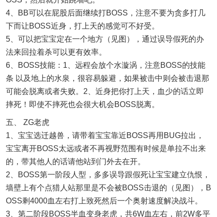
4、BB可以在屁股后面继续打BOSS，注意不要为贪多打几
下而让BOSS近身，打上天的感觉可不好受。
5、可以把宝宝定在一个地方（见图），通过误导假死的办
法来回拉着杀可以更有效率。
6、BOSS技能：1、远程会放个水漩涡，注意BOSS的技能
条 以及地上的水泉，很容易躲避，如果被击中则会被击退那
可能会脱离或者失败。2、近身把你打上天，血少的话立即
摔死！即使不摔死也会很大机会BOSS脱离。
五、 ZG老虎
1、宝宝选迁越兽，请带着宝宝靠近BOSS再用BUG拉出，
宝宝离开BOSS太远或者不再视野范围有时候是单拉不出来
的，带其他人的话请他站到门外去在开。
2、BOSS第一阶段人型，多多误导跟假死让宝宝建立仇恨，
墙壁上有个点猎人站那里是不会被BOSS击退的（见图），B
OSS剩4000血左右打上致死然后一个奥射速度解决战斗。
3、第二阶段BOSS半血变身老虎，共6W血左右，前2W多平