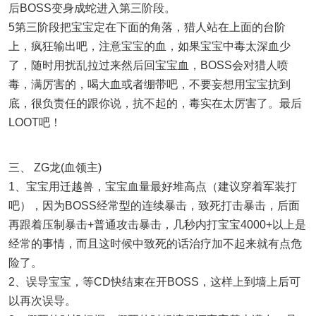
后BOSS变身成蛇进入第三阶段。
5第三阶段把宝宝定在下面的角落，猎人站在上面的台阶
上，疯狂输出吧，注意宝宝的血，如果宝宝中毒太深血少
了，随时用扰乱拉过来然后回宝宝血，BOSS会对猎人喷
毒，满厉害的，喝大血或者绷带吧，不要妄想用宝宝抗到
底，很负责任的跟你说，抗不起的，毒实在太厉害了。最后
LOOT吧！
三、 ZG龙(血领主)
1、宝宝用迁越兽，宝宝血量最好堆高点（建议穿着军装打
吧），因为BOSS经常型的连续暴击，致死打击暴击，后面
再跟着压制暴击+普通攻击暴击，几秒内打宝宝4000+以上是
经常的事情，而且这时候中致死的话治疗加不起来就有点危
险了。
2、误导宝宝，等CD快结束在开BOSS，这样上到墙上后可
以再次误导。