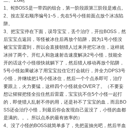
二、 ZG蛇
1、蛇BOSS是一带四的组合，第一阶段跟第三阶段是难点。
2、按左至右顺序编号1~5，先在5号小怪前面点放个冰冻陷
阱。
3、把宝宝停在下面，误导宝宝，丢个治疗，开拉BOSS，然
后宝宝点返回，等怪被冰住后再放个陷阱，因为1号小怪没
被宝宝雷霆到，所以会直接朝猎人过来并把它冰住，这样就
冰掉了两个。开红人和急速射击速度解决2号小怪，技能全
开的话这个小怪很快就躺下了，然后猎人移动再放个陷阱，
5号小怪如果破冰了用宝宝拉住它打会就行，并全力DPS3号
小怪，并继续把1号小怪冰住，然后一个个点杀即可，治疗
要跟上，火力要猛，这样四个小怪就全OVER了。（不要妄
想让猩猩把怪全拉住然后雷霆，宝宝抗不住5个小怪一起打
的，即使猎人乱射不停的用，还是补不了宝宝的血，而且BO
SS还会治疗小怪，到最后你会发现自己蓝没了，小怪的血都
是满的。。。所以点杀的最有效率的）
4、没了小怪的BOSS就简单多了，先把蓝抽光吧，然后半血