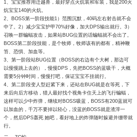
1、宝宝推荐用迁越兽，最好穿点火炕装和军装，我是200火
炕宝宝140的火炕。
2、BOSS第一阶段技能1）范围沉默，40码左右射击就不会
中了。2）减少宝宝护甲70%好像，加大DPS输出就行。3）
召唤一群蝙蝠攻击，如果站BUG位置的话蝙蝠就不会出了。
BOSS第二阶段技能，是个牧师，牧师该有的都有，精神鞭
笞、恐惧、加血等。
3、第一阶段站BUG位置（BOSS的右边有个大树，那边可
以慢慢跳上去的），慢慢DPS，先把BOSS的蓝吸干，大概
需要5分钟时间，慢慢打吧，保证宝宝不挂就行。
4、第二阶段变人型赶紧下来，还站在BUG就是在等死，下
来后向后方移动，猎人最好找个视角卡住天上的飞行蝙蝠，
这样可以少中炸弹，继续对BOSS吸蓝，BOSS有200蓝就可
以加血的，千万不要掉以轻心，没蓝的BOSS就是渣滓一
个，然后DPS轰死 她吧，看好地上的炸弹随时躲避并绷带就
行。