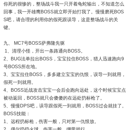
你死的很惨的，整场战斗我一只开着龟蛇输出，不知道怎么
回事，我一开雄鹰BOSS就立即开始打我了。慢慢磨死BOS
S吧，请合理的利用你的假死跟误导，这是整场战斗的关
键。
九、 MC7号BOSS萨弗隆先驱
1、清理小怪，开出一条路通向BOSS。
2、BUG法单拉出BOSS，宝宝拉住BOSS，猎人迅速跑向9
号BOSS所在地。
3、宝宝拉住BOSS，多多建立宝宝的仇恨，误导一到就用，
假死一到就用。
4、BOSS近战攻击宝宝一会后会跑向远处，这个时候宝宝点
被动返回，BOSS就只会傻傻的在远处扔标枪了。
5、慢慢DPS吧，误导跟假死一到就用，BOSS过会就挂了。
BOSS技能：
1、远程扔标枪，伤害一般，只对第一仇恨放。
2、偶尔扔扔火球，伤害一般，绷带就行。