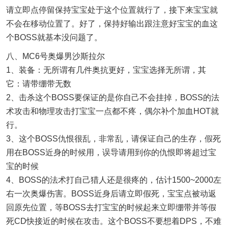
请立即点停留保持宝宝处于这个位置就行了，接下来宝宝就
不会在移动位置了。好了，保持好输出跟注意好宝宝的血这
个BOSS就基本没问题了。
八、MC6号奥爆男沙斯拉尔
1、装备：无所谓有几件奥抗更好，宝宝选择无所谓，其
它：请带绷带无数
2、击杀这个BOSS要保证的是你自己不会挂掉，BOSS的法
术攻击和物理攻击打宝宝一点都不疼，偶尔补个加血HOT就
行。
3、这个BOSS仇恨很乱，非常乱，请保证自己的生存，假死
用在BOSS近身的时候用，误导请用到你的仇恨即将超过宝
宝的时候
4、BOSS的法术打自己猎人还是很疼的，估计1500~2000左
右一次奥爆伤害。BOSS近身后请立即假死，宝宝点被动返
回原先位置，等BOSS去打宝宝的时候起来立即绷带并等假
死CD快接近的时候在攻击。这个BOSS不要想着DPS，不难