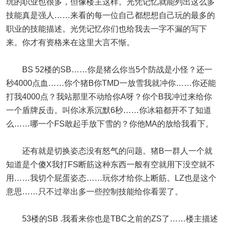
玩的职业也很多，但像楼主这样。光凭记忆就能列出这么多
技能真是强人……来看的每一位自己都想想自己玩的最多的
职业的技能描述。光凭记忆你们也给我去一字不漏的写下
来。你才有资格来在这里大言不惭。
BS 52楼的SB……你是猪么你当5个防战是小怪？还一
秒4000点血……你个猪B你TMD一放雪我就冲你……你还能
打我4000点？我站那里不动给你A呀？你个B我冲过来给你
一个盾牌反击。叫你冰系沉默6秒……你冰箱都开不了知道
么……哪一个FS敢起手放下雪的？你他MA的放给我看下。
还有就是切换姿态没有怒气的问题。猪B一群人一个就
知道是个傻X我打FS断筋这种东西一般有空就用下没空就不
用……我切个屁蛋姿态……玩你才给你上断筋。LZ也是这个
意思……只不过举出多一些控制技能给你看罢了。
53楼的SB .我看来你也是TBC之前的ZS了……楼主描述