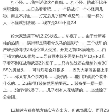
打小怪……我告诉你这个白痴……打小怪。防战不比任
何职业慢……去日岛看看吧……一个防战打一个小怪用几
秒。而且不掉血……打完后几乎留50点怒气……猪一样的
人，不懂就别放屁……现在是3.05不是2.4
给大家透露下WLZ ZS状况……垫底了……由于对新英
雄的热情……满街都是骑着骨头马的黑影子……三个板甲的
严峻形势导致ZS地位重大受挫。开荒之前DK满地走……由
于强大的AOE优势……导致原本就不需要狂战的10人FB几
乎看不到狂战和武器Z的影子……只有防战还在继续的啃BO
SS的脚趾头……可能后期会好很多……因为大家装备都上来
了……你又有几个亲友团……那好的……能用狂战混个装备
什么的……ZS获得T装依然累的要死……装备要一层一层
上……治疗很吃香了……几乎都有人花钱请的……当然除了
公会团。
LZ描述有很多地方确实有点出入。但90%属实。而且ZS