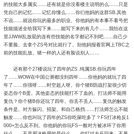
的技能大多属实……还有就是你没看楼主说明的么……只是
凭自己的记忆……记忆你懂么……你们他妈的这群SB.其他
不说……就说你玩的最多的职业。你他妈的有本事不看号把
技能描述全给我写下来……能写下来的有几个……我怕在这
里JJWW乱放屁的连有些技能的名字都记不到吧……自己少
不要脸。去拿个ZS号对比就行了。别他妈报着官网上TBC之
前的技能乱放。猪一样的人还有脸说别人……
还有那个27楼说玩了四年的ZS .纯属SB.你玩四年
了……WOW在中国公测都没到四年……你他妈的就玩了四
年了……你强呀……时空超人呀。你个猪B防战打架很少切
姿态你个B蛋。其他姿态的技能打不了血的。打法师不能用
复仇？你个猪B你还玩了四年。你丢不丢人……复仇的触发
条件是。对方躲闪。招架。和自己格挡……打法师怎么不能
触发……你也叫玩了四年的ZS你吃屎吃多了？FS打冰枪反1
000+怎么反不到。你他妈的你玩FS一般对方被冰环了你用
什么……不是用冰枪用的是什么……你打过去反回来。不暴