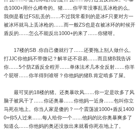
击1000+用什么稀奇的。猪……你平常没事乱丢冰枪的么。
我倒是看过FS乱丢的……不过我常看到的是冰F只要对方一
被冰环就马上丢冰枪的……而一般ZS也是在被冰环的时候开
盾反的……怎么不能反出1000+的来了……你猪呀。
17楼的SB .你自己傻就行了……还要拖上别人做什么。
打JJC你他妈不带微记？解羊还不容易……而且猪B我告诉
你……5个防Z盾反全程开……单体法术几本全反射……你羊
个屁呀……你羊得到谁呀？你他妈的猪B.肯定啃多了屎。
最可笑的18楼的猪。还奥暴吹风……你一定是吹多了风
脑子被风干了……你还奥暴……你他妈一近身……包叫你立
马死在地上。你当人家是傻的？一个震荡波1000+盾反1400
0+你5人过来……每人给你一个……他妈的比你奥暴爽多了
知道么……你他妈的奥还没放出来就看你死在地上了。