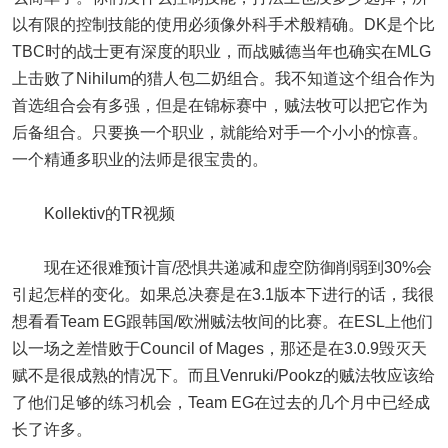
以有限的控制技能的使用必须像外科手术般精确。DK是个比
TBC时的战士更有深度的职业，而战贼德当年也确实在MLG
上击败了Nihilum的猎人包二奶组合。我不知道这个组合作为
首选组合会有多强，但是在锦标赛中，贼法牧可以把它作为
后备组合。只要换一个职业，就能给对手一个小小的惊喜。
一个精通多职业的法师是很宝贵的。
Kollektiv的TR视频
现在还很难预计盲/恐惧共递减和虚空防御削弱到30%会
引起怎样的变化。如果总决赛是在3.1版本下进行的话，我很
想看看Team EG跟韩国/欧洲贼法牧间的比赛。在ESL上他们
以一场之差惜败于Council of Mages，那还是在3.0.9毁灭天
赋不是很成熟的情况下。而且Venruki/Pookz的贼法牧应该给
了他们足够的练习机会，Team EG在过去的几个月中已经成
长了许多。