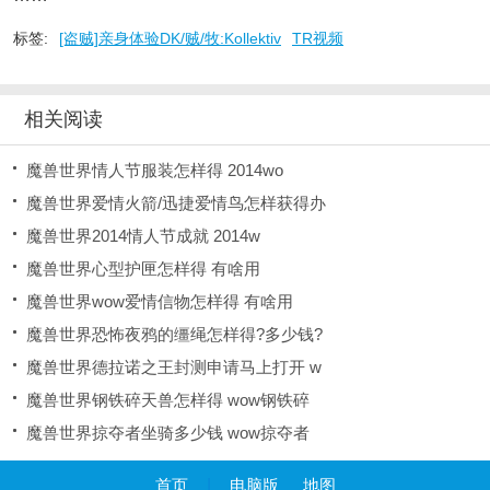
标签:
[盗贼]亲身体验DK/贼/牧:Kollektiv
TR视频
相关阅读
魔兽世界情人节服装怎样得 2014wo
魔兽世界爱情火箭/迅捷爱情鸟怎样获得办
魔兽世界2014情人节成就 2014w
魔兽世界心型护匣怎样得 有啥用
魔兽世界wow爱情信物怎样得 有啥用
魔兽世界恐怖夜鸦的缰绳怎样得?多少钱?
魔兽世界德拉诺之王封测申请马上打开 w
魔兽世界钢铁碎天兽怎样得 wow钢铁碎
魔兽世界掠夺者坐骑多少钱 wow掠夺者
首页
|
电脑版
地图