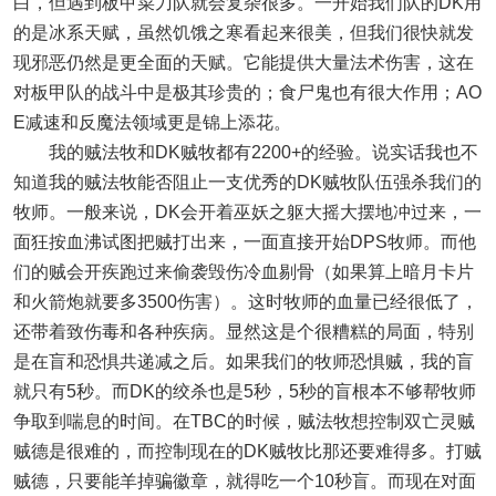
白，但遇到板甲菜刀队就会复杂很多。一开始我们队的DK用
的是冰系天赋，虽然饥饿之寒看起来很美，但我们很快就发
现邪恶仍然是更全面的天赋。它能提供大量法术伤害，这在
对板甲队的战斗中是极其珍贵的；食尸鬼也有很大作用；AO
E减速和反魔法领域更是锦上添花。
我的贼法牧和DK贼牧都有2200+的经验。说实话我也不
知道我的贼法牧能否阻止一支优秀的DK贼牧队伍强杀我们的
牧师。一般来说，DK会开着巫妖之躯大摇大摆地冲过来，一
面狂按血沸试图把贼打出来，一面直接开始DPS牧师。而他
们的贼会开疾跑过来偷袭毁伤冷血剔骨（如果算上暗月卡片
和火箭炮就要多3500伤害）。这时牧师的血量已经很低了，
还带着致伤毒和各种疾病。显然这是个很糟糕的局面，特别
是在盲和恐惧共递减之后。如果我们的牧师恐惧贼，我的盲
就只有5秒。而DK的绞杀也是5秒，5秒的盲根本不够帮牧师
争取到喘息的时间。在TBC的时候，贼法牧想控制双亡灵贼
贼德是很难的，而控制现在的DK贼牧比那还要难得多。打贼
贼德，只要能羊掉骗徽章，就得吃一个10秒盲。而现在对面