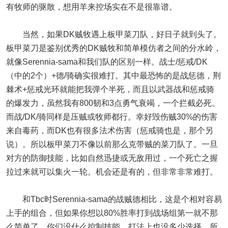
有牧师的驱散，想用羊来控场实在不是很靠谱。
当然，如果DK贼牧遇上板甲菜刀队，好日子就到头了。
板甲菜刀是鉴别优秀的DK贼牧和简单模仿者之间的分水岭，
就像Serennia-sama和我们队的区别一样。战士/惩戒/DK
（中的2个）+德/骑确实很难打。其中最恐怖的是战惩德，荆
棘术+惩戒光环就能把我弹个半死，而且以武器战和惩戒骑
的爆发力，虽然我有800韧和3点勇气衰竭，一个拦截必死。
而战/DK/骑同样是压贼或牧师都行。幸好毁伤贼30%的伤害
来自毒药，而DK也有很多法术伤害（惩戒骑也是，那个另
说）。所以板甲菜刀不像以前那么克带贼的菜刀队了。一旦
对方的防御技能，比如自然迅捷或无敌用过，一个死亡之握
拉过来就可以集火一轮。机会还是有的，但非常非常难打。
和Tbc时Serennia-sama的战贼德相比，这是个相对容易
上手的组合，但如果你想以80%胜率打到战场组第一就不那
么简单了。你们没什么控制技能，打法上也没多少选择，所