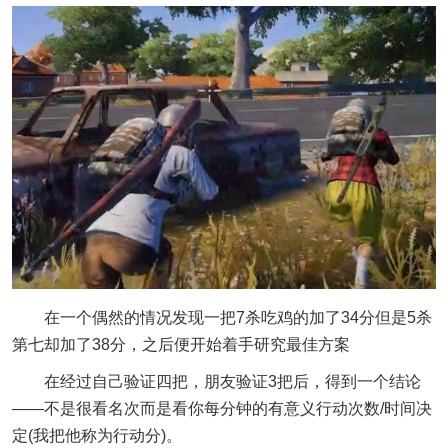
在一个偶然的情况发现一把7杀吃鸡的加了34分但是5杀
第七却加了38分，之后便开始着手研究最佳方案
在经过自己验证四把，朋友验证3把后，得到一个结论
——不是很看名次而是看你每分钟的有意义行动次数/时间决
定(我把他称为行动分)。