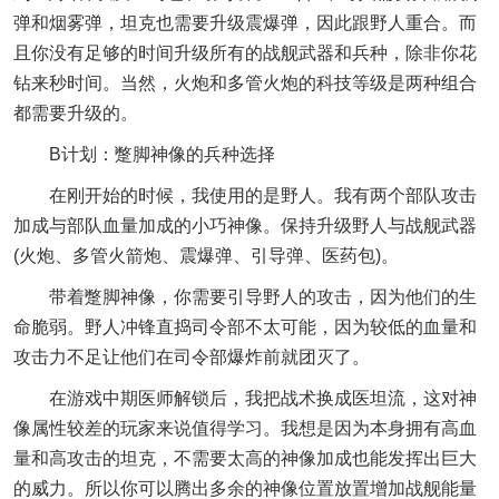
弹和烟雾弹，坦克也需要升级震爆弹，因此跟野人重合。而
且你没有足够的时间升级所有的战舰武器和兵种，除非你花
钻来秒时间。当然，火炮和多管火炮的科技等级是两种组合
都需要升级的。
B计划：蹩脚神像的兵种选择
在刚开始的时候，我使用的是野人。我有两个部队攻击
加成与部队血量加成的小巧神像。保持升级野人与战舰武器
(火炮、多管火箭炮、震爆弹、引导弹、医药包)。
带着蹩脚神像，你需要引导野人的攻击，因为他们的生
命脆弱。野人冲锋直捣司令部不太可能，因为较低的血量和
攻击力不足让他们在司令部爆炸前就团灭了。
在游戏中期医师解锁后，我把战术换成医坦流，这对神
像属性较差的玩家来说值得学习。我想是因为本身拥有高血
量和高攻击的坦克，不需要太高的神像加成也能发挥出巨大
的威力。所以你可以腾出多余的神像位置放置增加战舰能量