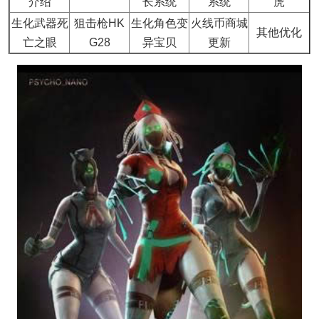
介绍
长系统
系统
虎
生化武器死
狙击枪HK
生化角色变
火线币商城
其他优化
亡之眼
G28
异宝贝
更新