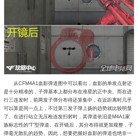
从CFM4A1血影弹道图中可以看出，血影的单发点射还
是十分精准的，子弹基本上都分布在准星的正中央。而在进
行三连发时，前两发子弹分布得还算集中，在近距离时几乎
可以算是同一点上，不过第三发子弹上扬的趋势就比较明显
了。在进行站立无压枪连发扫射时，其弹道依旧是M4A1家
族标志性的“T”型弹道。在开镜后，其分布得就更加规整，子
弹毫无散乱的趋势。因此，想要把握好血影的弹道也绝非一