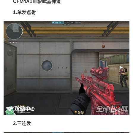
CFM4A1血影武器弹道
1.单发点射
2.三连发