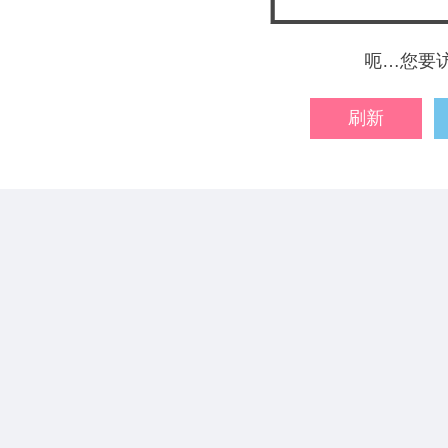
呃…您要
刷新