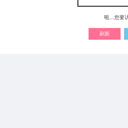
呃…您要
刷新