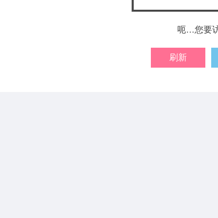
呃…您要
刷新