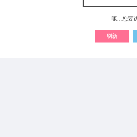
呃…您要
刷新