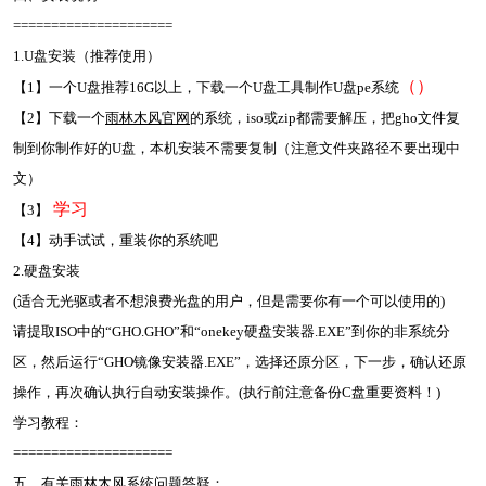
=====================
1.U盘安装（推荐使用）
（
）
【1】一个U盘推荐16G以上，下载一个U盘工具制作U盘pe系统
【2】下载一个
雨林木风官网
的系统，iso或zip都需要解压，把gho文件复
制到你制作好的U盘，本机安装不需要复制（注意文件夹路径不要出现中
文）
学习
【3】
【4】动手试试，重装你的系统吧
2.硬盘安装
(适合无光驱或者不想浪费光盘的用户，但是需要你有一个可以使用的)
请提取ISO中的“GHO.GHO”和“onekey硬盘安装器.EXE”到你的非系统分
区，然后运行“GHO镜像安装器.EXE”，选择还原分区，下一步，确认还原
操作，再次确认执行自动安装操作。(执行前注意备份C盘重要资料！)
学习教程：
=====================
五、有关雨林木风系统问题答疑：