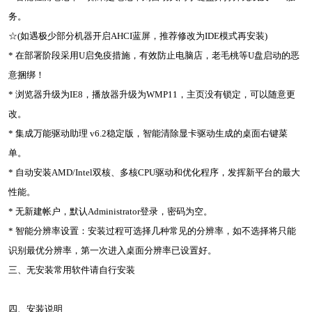
务。
☆(如遇极少部分机器开启AHCI蓝屏，推荐修改为IDE模式再安装)
* 在部署阶段采用U启免疫措施，有效防止电脑店，老毛桃等U盘启动的恶
意捆绑！
* 浏览器升级为IE8，播放器升级为WMP11，主页没有锁定，可以随意更
改。
* 集成万能驱动助理 v6.2稳定版，智能清除显卡驱动生成的桌面右键菜
单。
* 自动安装AMD/Intel双核、多核CPU驱动和优化程序，发挥新平台的最大
性能。
* 无新建帐户，默认Administrator登录，密码为空。
* 智能分辨率设置：安装过程可选择几种常见的分辨率，如不选择将只能
识别最优分辨率，第一次进入桌面分辨率已设置好。
三、无安装常用软件请自行安装
四、安装说明