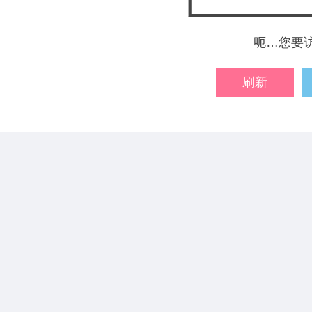
呃…您要
刷新