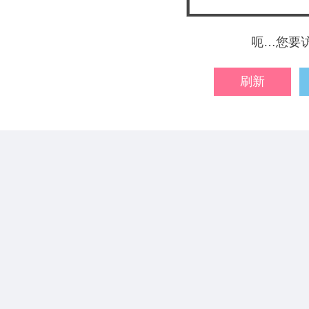
呃…您要
刷新