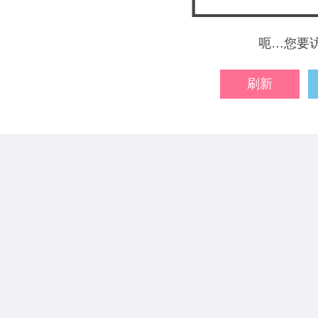
呃…您要
刷新