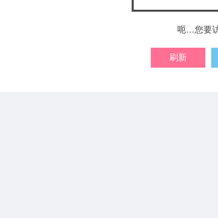
呃…您要
刷新