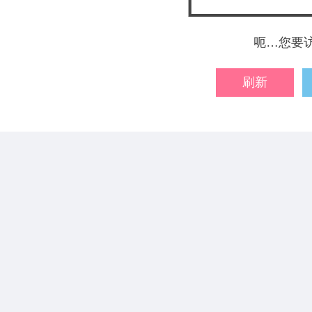
呃…您要
刷新