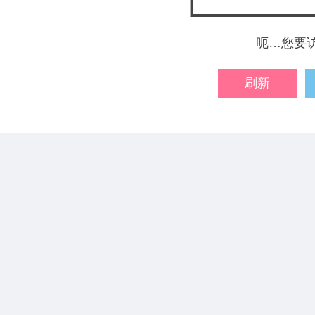
呃…您要
刷新