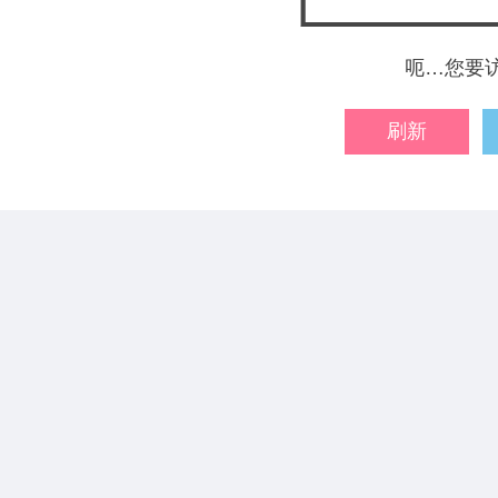
呃…您要
刷新