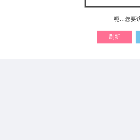
呃…您要
刷新