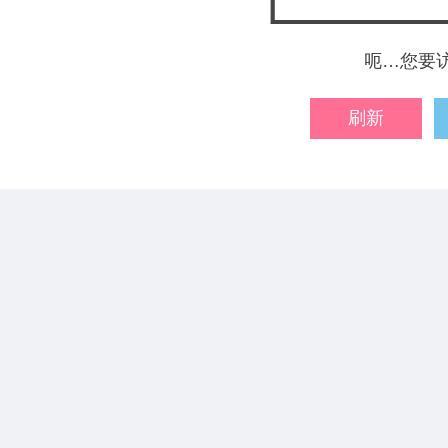
呃…您要
刷新