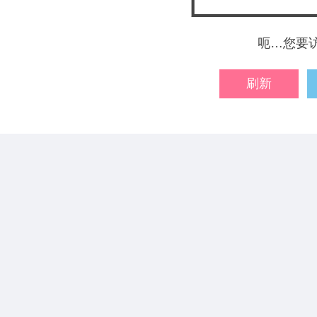
呃…您要
刷新