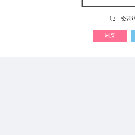
呃…您要
刷新