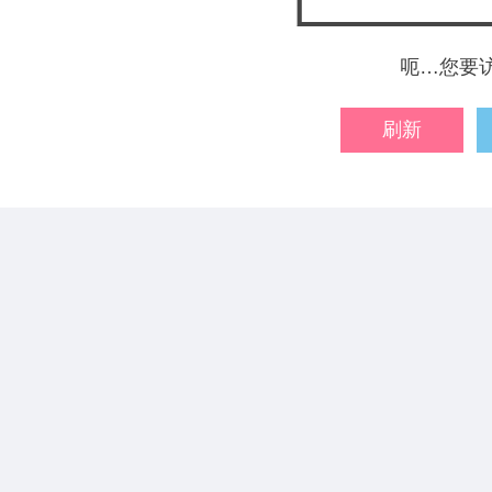
呃…您要
刷新