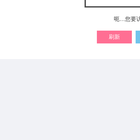
呃…您要
刷新