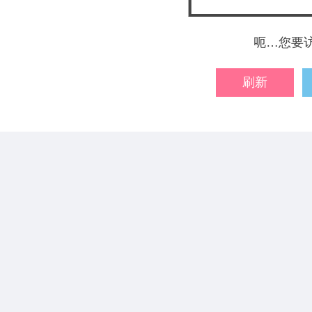
呃…您要
刷新