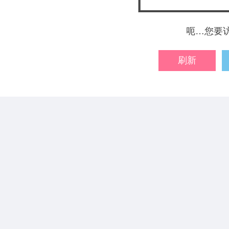
呃…您要
刷新