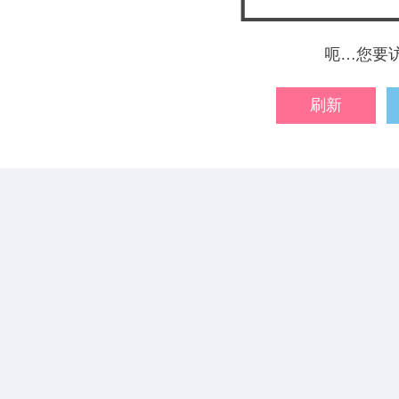
呃…您要
刷新