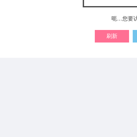
呃…您要
刷新