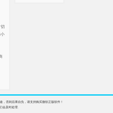
64位装机...
雷切
的小
商
业用途，否则后果自负，请支持购买微软正版软件！
我们会及时处理.