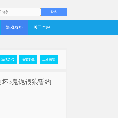
游戏攻略
关于本站
逆战游戏
绝地求生
王者荣耀
_崩坏3鬼铠银狼誓约