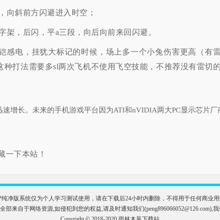
，向斜前方闪避进入时空；
字架，后闪，平a三段，向后向前来回闪避。
鬼铠感电，挂犹大标记的时候，场上多一个小兔伤害更高（有
这种打法需要多sl两次飞机不使用飞空技能，不推荐没有雷切
增长。未来的手机游戏平台因为ATI和nVIDIA两大PC显示芯片厂
藏一下本站！
版和XP纯净版系统仅为个人学习测试使用，请在下载后24小时内删除，不得用于任何商
部来自于网络资源,如侵犯到您的权益,请及时通知我们(peng896066052@126.com),
Copyright © 2018-2020 雨林木风下载站