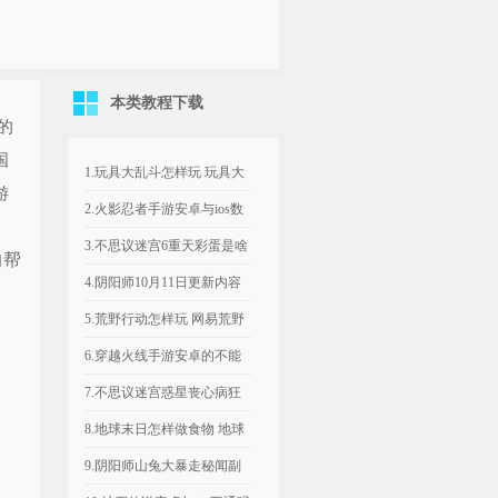
本类教程下载
的
国
1.玩具大乱斗怎样玩 玩具大
游
乱斗玩法攻略大全
2.火影忍者手游安卓与ios数
据互通吗 火影忍者手游...
3.不思议迷宫6重天彩蛋是啥
的帮
不思议迷宫6重天彩蛋大...
4.阴阳师10月11日更新内容
周边屋重磅上新好物特...
5.荒野行动怎样玩 网易荒野
行动新手迅速基础攻略
6.穿越火线手游安卓的不能
跟ios的玩吗 穿越火线枪...
7.不思议迷宫惑星丧心病狂
怎样打 惑星丧心病狂打法
8.地球末日怎样做食物 地球
技...
末日生存食物制作办法
9.阴阳师山兔大暴走秘闻副