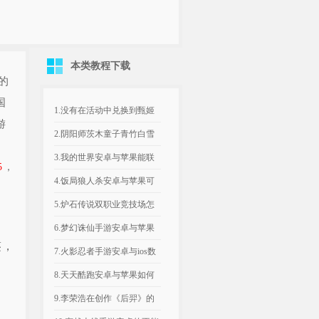
本类教程下载
的
国
1.没有在活动中兑换到甄姬
游
限定皮肤怎样办，甄姬限定
2.阴阳师茨木童子青竹白雪
皮...
多少钱 茨木童子青竹白雪
3.我的世界安卓与苹果能联
5
，
图...
机吗 我的世界安卓与苹果
4.饭局狼人杀安卓与苹果可
怎...
以玩吗 饭局狼人杀苹果安
5.炉石传说双职业竞技场怎
卓...
样选牌 万圣节双职业竞技
6.梦幻诛仙手游安卓与苹果
鉴，
场...
能一起玩吗 梦幻诛仙手游
7.火影忍者手游安卓与ios数
苹...
据互通吗 火影忍者手游...
8.天天酷跑安卓与苹果如何
互通 天天酷跑安卓与苹果
9.李荣浩在创作《后羿》的