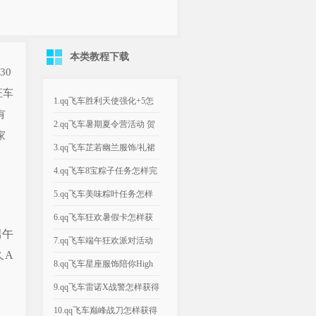
本类教程下载
30
证车
1.qq飞车胜利天使强化+5怎
有
样获得 胜利天使强化+...
2.qq飞车暑期夏令营活动 贺
家
胜利天使强化首次打开
3.qq飞车芷若幽兰服饰/礼裙
多少钱 芷若幽兰服饰/...
4.qq飞车8宝粽子任务怎样完
成 8宝粽子任务有啥奖...
5.qq飞车美味粽叶任务怎样
完成 美味粽叶任务有啥奖...
6.qq飞车狂欢暑假卡怎样获
端午
得 有啥奖励
7.qq飞车端午狂欢派对活动
久A
7000点券伴你3天欢...
8.qq飞车星座服饰陪你High
翻小长假活动 4大星...
9.qq飞车雷诺X战警怎样获得
雷诺X战警试玩视频欣...
10.qq飞车巅峰战刀怎样获得