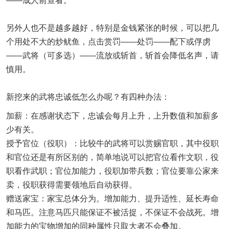
——成人前查看。
另外人也不是越多越好，特别是金钱紧张的时候，可以把几
个用处不大的炒鱿鱼，点击赏罚——处罚——配下或俘虏
——武将（可多选）——流放或斩首，斩首会降低名声，请
慎用。
新挖来的武将忠诚低怎么办呢？有四种办法：
加薪：在感谢状态下，忠诚会每月上升，上升数值和加薪多
少有关。
授予官位（役职）：比较牛的武将可以赏赐官职，其中役职
和官位还是有所区别的，简单地说可以把官位看作文职，役
职看作武职；官位加能力，役职加带兵数；官位要靠公家来
卖，役职获得需要领地后自动获得。
赠送家宝：家宝总体分为。增加能力、提升适性、延长寿命
和马匹。注意马匹只能保证不被活捉，不保证不会战死。增
加能力的宝物增加的同种属性只取大者不会叠加。