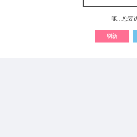
呃…您要
刷新